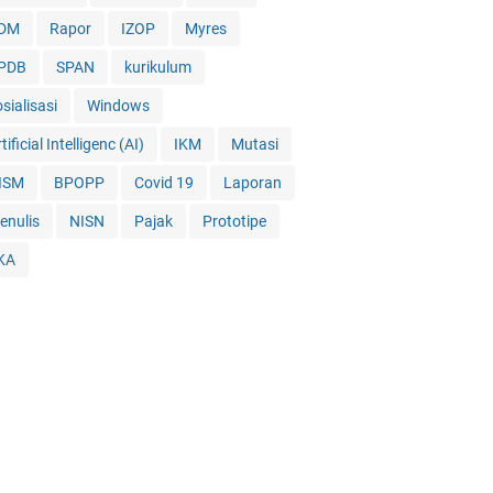
DM
Rapor
IZOP
Myres
PDB
SPAN
kurikulum
sialisasi
Windows
tificial Intelligenc (AI)
IKM
Mutasi
ISM
BPOPP
Covid 19
Laporan
enulis
NISN
Pajak
Prototipe
KA