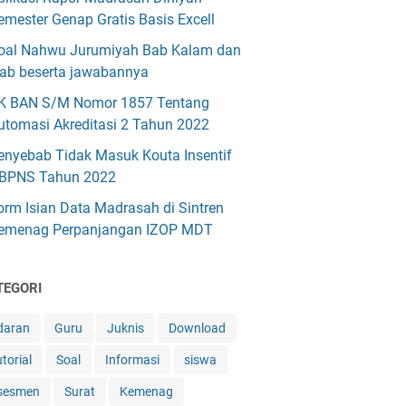
emester Genap Gratis Basis Excell
oal Nahwu Jurumiyah Bab Kalam dan
'rab beserta jawabannya
K BAN S/M Nomor 1857 Tentang
utomasi Akreditasi 2 Tahun 2022
enyebab Tidak Masuk Kouta Insentif
BPNS Tahun 2022
orm Isian Data Madrasah di Sintren
emenag Perpanjangan IZOP MDT
TEGORI
daran
Guru
Juknis
Download
torial
Soal
Informasi
siswa
sesmen
Surat
Kemenag