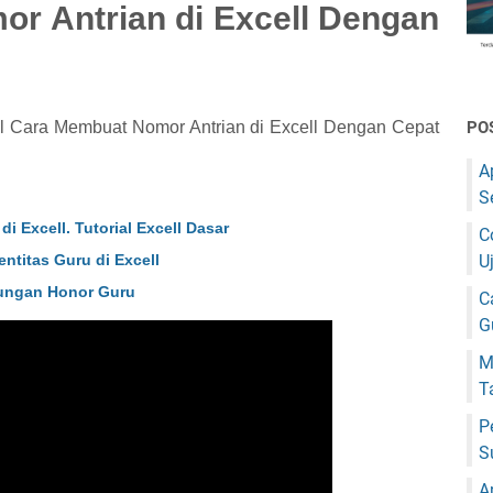
r Antrian di Excell Dengan
ial Cara Membuat Nomor Antrian di Excell Dengan Cepat
PO
A
S
i Excell. Tutorial Excell Dasar
C
U
ntitas Guru di Excell
tungan Honor Guru
C
G
M
T
P
S
A