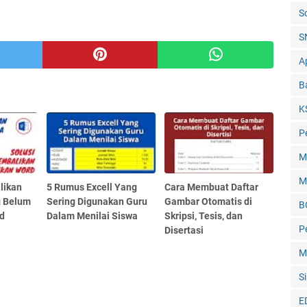
S
S
Ap
B
K
P
M
M
likan
5 Rumus Excell Yang
Cara Membuat Daftar
g Belum
Sering Digunakan Guru
Gambar Otomatis di
B
rd
Dalam Menilai Siswa
Skripsi, Tesis, dan
P
Disertasi
M
Si
E