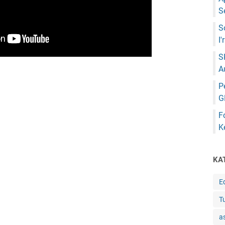
S
S
I
S
A
P
G
F
K
KA
E
Tu
a