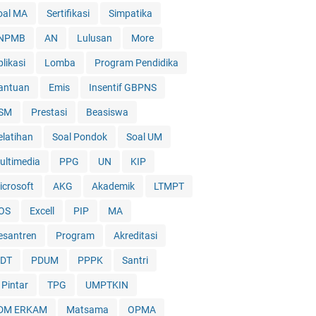
oal MA
Sertifikasi
Simpatika
NPMB
AN
Lulusan
More
likasi
Lomba
Program Pendidika
antuan
Emis
Insentif GBPNS
SM
Prestasi
Beasiswa
elatihan
Soal Pondok
Soal UM
ultimedia
PPG
UN
KIP
icrosoft
AKG
Akademik
LTMPT
OS
Excell
PIP
MA
esantren
Program
Akreditasi
DT
PDUM
PPPK
Santri
 Pintar
TPG
UMPTKIN
DM ERKAM
Matsama
OPMA