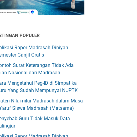
STINGAN POPULER
plikasi Rapor Madrasah Diniyah
emester Ganjil Gratis
ontoh Surat Keterangan Tidak Ada
jian Nasional dari Madrasah
ara Mengetahui Peg-ID di Simpatika
uru Yang Sudah Mempunyai NUPTK
ateri Nilai-nilai Madrasah dalam Masa
a'aruf Siswa Madrasah (Matsama)
enyebab Guru Tidak Masuk Data
ulingjar
plikasi Rapor Madrasah Diniyah