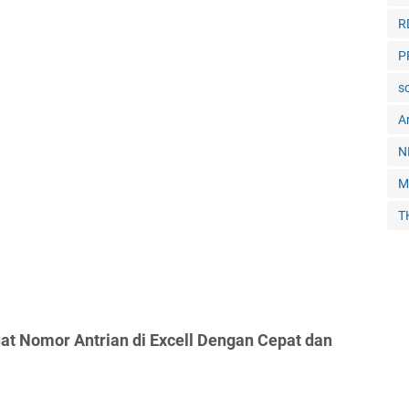
R
P
so
Ar
N
M
T
t Nomor Antrian di Excell Dengan Cepat dan