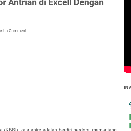
 Antrian di Excell Dengan
ost a Comment
IN
(KBBI), kata antre adalah berdiri berderet memanjang