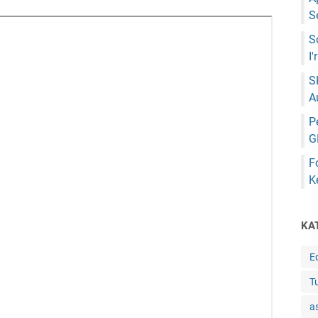
S
S
I
S
A
P
G
F
K
KA
E
Tu
a