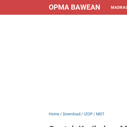
OPMA BAWEAN
MADRA
Home
/
Download
/
IZOP
/
MDT