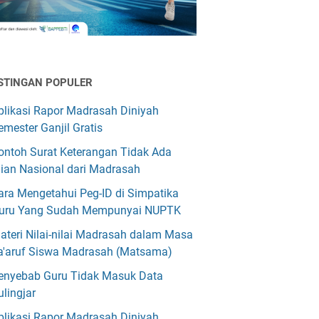
STINGAN POPULER
plikasi Rapor Madrasah Diniyah
emester Ganjil Gratis
ontoh Surat Keterangan Tidak Ada
jian Nasional dari Madrasah
ara Mengetahui Peg-ID di Simpatika
uru Yang Sudah Mempunyai NUPTK
ateri Nilai-nilai Madrasah dalam Masa
a'aruf Siswa Madrasah (Matsama)
enyebab Guru Tidak Masuk Data
ulingjar
plikasi Rapor Madrasah Diniyah