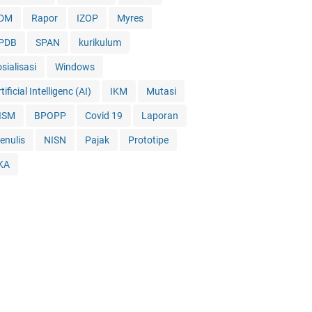
DM
Rapor
IZOP
Myres
PDB
SPAN
kurikulum
sialisasi
Windows
tificial Intelligenc (AI)
IKM
Mutasi
ISM
BPOPP
Covid 19
Laporan
enulis
NISN
Pajak
Prototipe
KA