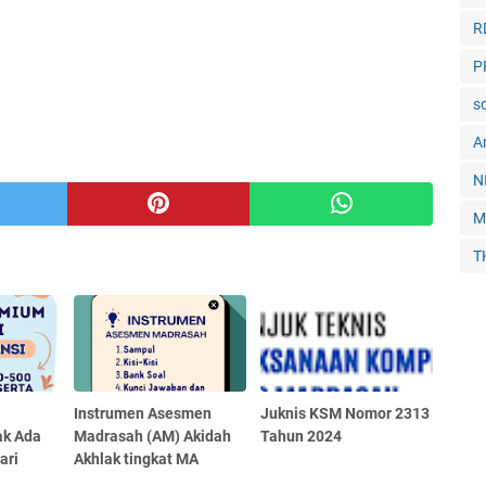
R
P
so
Ar
N
M
T
Instrumen Asesmen
Juknis KSM Nomor 2313
ak Ada
Madrasah (AM) Akidah
Tahun 2024
ari
Akhlak tingkat MA