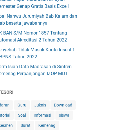
emester Genap Gratis Basis Excell
oal Nahwu Jurumiyah Bab Kalam dan
'rab beserta jawabannya
K BAN S/M Nomor 1857 Tentang
utomasi Akreditasi 2 Tahun 2022
enyebab Tidak Masuk Kouta Insentif
BPNS Tahun 2022
orm Isian Data Madrasah di Sintren
emenag Perpanjangan IZOP MDT
TEGORI
daran
Guru
Juknis
Download
torial
Soal
Informasi
siswa
sesmen
Surat
Kemenag