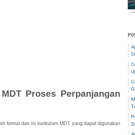
PO
A
S
C
U
C
G
 MDT Proses Perpanjangan
M
T
P
toh format dan isi kurikulum MDT yang dapat digunakan
S
A