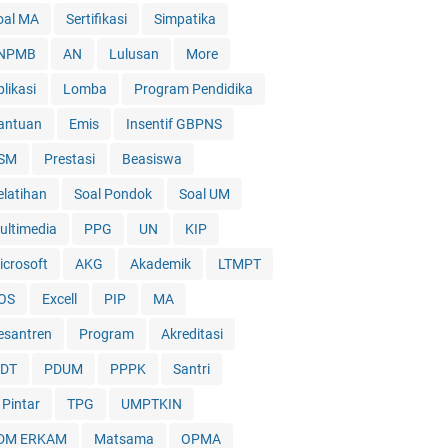
oal MA
Sertifikasi
Simpatika
NPMB
AN
Lulusan
More
likasi
Lomba
Program Pendidika
antuan
Emis
Insentif GBPNS
SM
Prestasi
Beasiswa
elatihan
Soal Pondok
Soal UM
ultimedia
PPG
UN
KIP
icrosoft
AKG
Akademik
LTMPT
OS
Excell
PIP
MA
esantren
Program
Akreditasi
DT
PDUM
PPPK
Santri
 Pintar
TPG
UMPTKIN
DM ERKAM
Matsama
OPMA