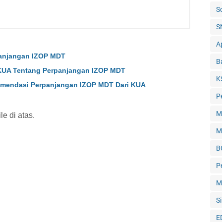
S
S
Ap
anjangan IZOP MDT
B
 KUA Tentang Perpanjangan IZOP MDT
K
mendasi Perpanjangan IZOP MDT Dari KUA
P
M
e di atas.
M
B
P
M
Si
E