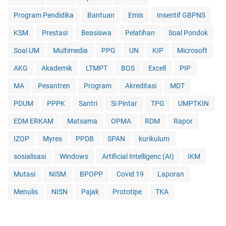
Program Pendidika
Bantuan
Emis
Insentif GBPNS
KSM
Prestasi
Beasiswa
Pelatihan
Soal Pondok
Soal UM
Multimedia
PPG
UN
KIP
Microsoft
AKG
Akademik
LTMPT
BOS
Excell
PIP
MA
Pesantren
Program
Akreditasi
MDT
PDUM
PPPK
Santri
Si Pintar
TPG
UMPTKIN
EDM ERKAM
Matsama
OPMA
RDM
Rapor
IZOP
Myres
PPDB
SPAN
kurikulum
sosialisasi
Windows
Artificial Intelligenc (AI)
IKM
Mutasi
NISM
BPOPP
Covid 19
Laporan
Menulis
NISN
Pajak
Prototipe
TKA