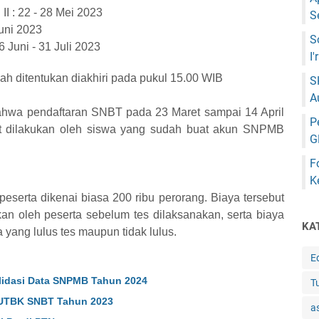
 : 22 - 28 Mei 2023
S
uni 2023
S
 Juni - 31 Juli 2023
I
dah ditentukan diakhiri pada pukul 15.00 WIB
S
A
 bahwa pendaftaran SNBT pada 23 Maret sampai 14 April
P
pat dilakukan oleh siswa yang sudah buat akun SNPMB
G
F
K
serta dikenai biasa 200 ribu perorang. Biaya tersebut
an oleh peserta sebelum tes dilaksanakan, serta biaya
KA
a yang lulus tes maupun tidak lulus.
E
alidasi Data SNPMB Tahun 2024
Tu
 UTBK SNBT Tahun 2023
a