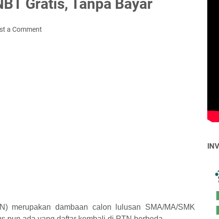
BT Gratis, Tanpa Bayar
st a Comment
IN
PTN) merupakan dambaan calon lulusan SMA/MA/SMK
us pun ada yang daftar kembali di PTN berbeda.