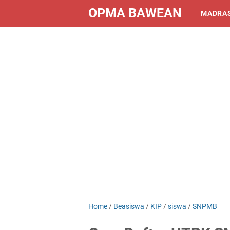
OPMA BAWEAN
MADRA
Home
/
Beasiswa
/
KIP
/
siswa
/
SNPMB