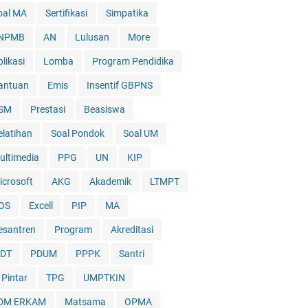
oal MA
Sertifikasi
Simpatika
NPMB
AN
Lulusan
More
likasi
Lomba
Program Pendidika
antuan
Emis
Insentif GBPNS
SM
Prestasi
Beasiswa
elatihan
Soal Pondok
Soal UM
ultimedia
PPG
UN
KIP
icrosoft
AKG
Akademik
LTMPT
OS
Excell
PIP
MA
esantren
Program
Akreditasi
DT
PDUM
PPPK
Santri
 Pintar
TPG
UMPTKIN
DM ERKAM
Matsama
OPMA