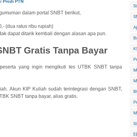
i Prodi PTN
S
ngumuman dalam portal SNBT berikut,
S
 (dua ratus ribu rupiah)
Ap
dak dapat ditarik kembali dengan alasan apa pun.
B
SNBT Gratis Tanpa Bayar
K
P
 peserta yang ingin mengikuti tes UTBK SNBT tanpa
M
M
ah. Akun KIP Kuliah sudah terintegrasi dengan SNBT,
B
TBK SNBT tanpa bayar, alias gratis.
P
M
Si
E