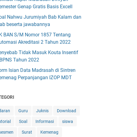
emester Genap Gratis Basis Excell
oal Nahwu Jurumiyah Bab Kalam dan
'rab beserta jawabannya
K BAN S/M Nomor 1857 Tentang
utomasi Akreditasi 2 Tahun 2022
enyebab Tidak Masuk Kouta Insentif
BPNS Tahun 2022
orm Isian Data Madrasah di Sintren
emenag Perpanjangan IZOP MDT
TEGORI
daran
Guru
Juknis
Download
torial
Soal
Informasi
siswa
sesmen
Surat
Kemenag