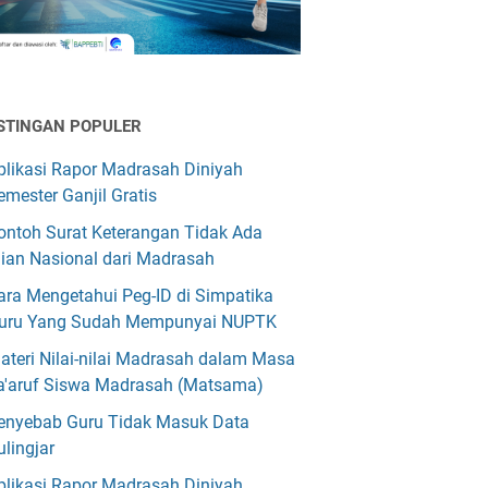
STINGAN POPULER
plikasi Rapor Madrasah Diniyah
emester Ganjil Gratis
ontoh Surat Keterangan Tidak Ada
jian Nasional dari Madrasah
ara Mengetahui Peg-ID di Simpatika
uru Yang Sudah Mempunyai NUPTK
ateri Nilai-nilai Madrasah dalam Masa
a'aruf Siswa Madrasah (Matsama)
enyebab Guru Tidak Masuk Data
ulingjar
plikasi Rapor Madrasah Diniyah