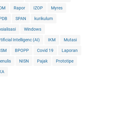
DM
Rapor
IZOP
Myres
PDB
SPAN
kurikulum
sialisasi
Windows
tificial Intelligenc (AI)
IKM
Mutasi
ISM
BPOPP
Covid 19
Laporan
enulis
NISN
Pajak
Prototipe
KA