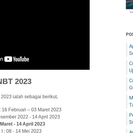
PO
A
S
C
U
NBT 2023
C
G
2023 ialah sebagai berikut,
M
T
 16 Februari – 03 Maret 2023
P
sember 2022 - 14 April 2023
S
aret - 14 April 2023
: 08 - 14 Mei 2023
A