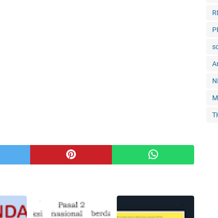
R
P
so
Ar
N
M
T