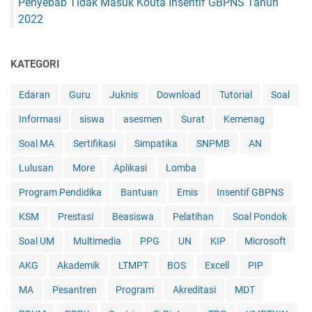
Penyebab Tidak Masuk Kouta Insentif GBPNS Tahun
2022
KATEGORI
Edaran
Guru
Juknis
Download
Tutorial
Soal
Informasi
siswa
asesmen
Surat
Kemenag
Soal MA
Sertifikasi
Simpatika
SNPMB
AN
Lulusan
More
Aplikasi
Lomba
Program Pendidika
Bantuan
Emis
Insentif GBPNS
KSM
Prestasi
Beasiswa
Pelatihan
Soal Pondok
Soal UM
Multimedia
PPG
UN
KIP
Microsoft
AKG
Akademik
LTMPT
BOS
Excell
PIP
MA
Pesantren
Program
Akreditasi
MDT