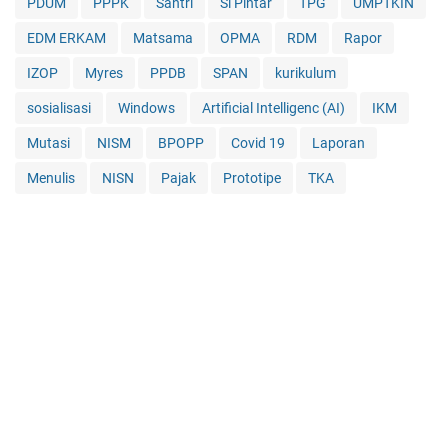
PDUM
PPPK
Santri
Si Pintar
TPG
UMPTKIN
EDM ERKAM
Matsama
OPMA
RDM
Rapor
IZOP
Myres
PPDB
SPAN
kurikulum
sosialisasi
Windows
Artificial Intelligenc (AI)
IKM
Mutasi
NISM
BPOPP
Covid 19
Laporan
Menulis
NISN
Pajak
Prototipe
TKA