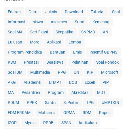
Edaran
Guru
Juknis
Download
Tutorial
Soal
Informasi
siswa
asesmen
Surat
Kemenag
Soal MA
Sertifikasi
Simpatika
SNPMB
AN
Lulusan
More
Aplikasi
Lomba
Program Pendidika
Bantuan
Emis
Insentif GBPNS
KSM
Prestasi
Beasiswa
Pelatihan
Soal Pondok
Soal UM
Multimedia
PPG
UN
KIP
Microsoft
AKG
Akademik
LTMPT
BOS
Excell
PIP
MA
Pesantren
Program
Akreditasi
MDT
PDUM
PPPK
Santri
Si Pintar
TPG
UMPTKIN
EDM ERKAM
Matsama
OPMA
RDM
Rapor
IZOP
Myres
PPDB
SPAN
kurikulum