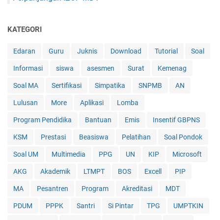
KATEGORI
Edaran
Guru
Juknis
Download
Tutorial
Soal
Informasi
siswa
asesmen
Surat
Kemenag
Soal MA
Sertifikasi
Simpatika
SNPMB
AN
Lulusan
More
Aplikasi
Lomba
Program Pendidika
Bantuan
Emis
Insentif GBPNS
KSM
Prestasi
Beasiswa
Pelatihan
Soal Pondok
Soal UM
Multimedia
PPG
UN
KIP
Microsoft
AKG
Akademik
LTMPT
BOS
Excell
PIP
MA
Pesantren
Program
Akreditasi
MDT
PDUM
PPPK
Santri
Si Pintar
TPG
UMPTKIN