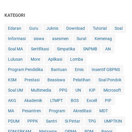
KATEGORI
Edaran
Guru
Juknis
Download
Tutorial
Soal
Informasi
siswa
asesmen
Surat
Kemenag
Soal MA
Sertifikasi
Simpatika
SNPMB
AN
Lulusan
More
Aplikasi
Lomba
Program Pendidika
Bantuan
Emis
Insentif GBPNS
KSM
Prestasi
Beasiswa
Pelatihan
Soal Pondok
Soal UM
Multimedia
PPG
UN
KIP
Microsoft
AKG
Akademik
LTMPT
BOS
Excell
PIP
MA
Pesantren
Program
Akreditasi
MDT
PDUM
PPPK
Santri
Si Pintar
TPG
UMPTKIN
EDM ERKAM
Matsama
OPMA
RDM
Rapor