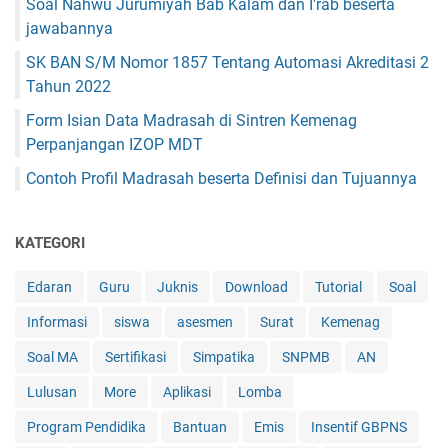
Soal Nahwu Jurumiyah Bab Kalam dan I'rab beserta
jawabannya
SK BAN S/M Nomor 1857 Tentang Automasi Akreditasi 2
Tahun 2022
Form Isian Data Madrasah di Sintren Kemenag
Perpanjangan IZOP MDT
Contoh Profil Madrasah beserta Definisi dan Tujuannya
KATEGORI
Edaran
Guru
Juknis
Download
Tutorial
Soal
Informasi
siswa
asesmen
Surat
Kemenag
Soal MA
Sertifikasi
Simpatika
SNPMB
AN
Lulusan
More
Aplikasi
Lomba
Program Pendidika
Bantuan
Emis
Insentif GBPNS