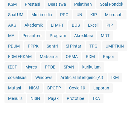
KSM
Prestasi
Beasiswa
Pelatihan
Soal Pondok
Soal UM
Multimedia
PPG
UN
KIP
Microsoft
AKG
Akademik
LTMPT
BOS
Excell
PIP
MA
Pesantren
Program
Akreditasi
MDT
PDUM
PPPK
Santri
Si Pintar
TPG
UMPTKIN
EDM ERKAM
Matsama
OPMA
RDM
Rapor
IZOP
Myres
PPDB
SPAN
kurikulum
sosialisasi
Windows
Artificial Intelligenc (AI)
IKM
Mutasi
NISM
BPOPP
Covid 19
Laporan
Menulis
NISN
Pajak
Prototipe
TKA