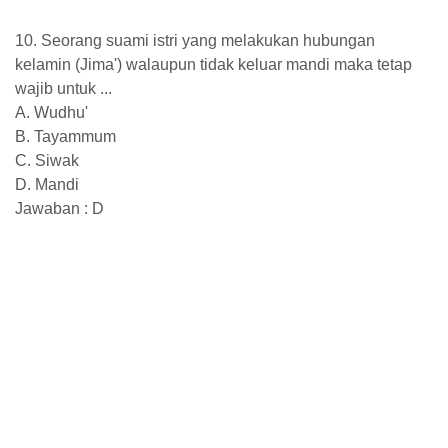
10. Seorang suami istri yang melakukan hubungan
kelamin (Jima') walaupun tidak keluar mandi maka tetap
wajib untuk ...
A. Wudhu'
B. Tayammum
C. Siwak
D. Mandi
Jawaban : D