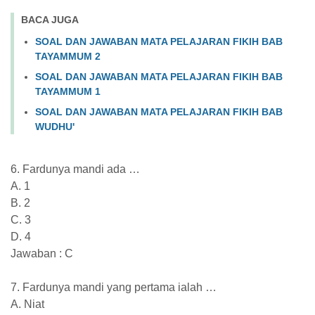
BACA JUGA
SOAL DAN JAWABAN MATA PELAJARAN FIKIH BAB
TAYAMMUM 2
SOAL DAN JAWABAN MATA PELAJARAN FIKIH BAB
TAYAMMUM 1
SOAL DAN JAWABAN MATA PELAJARAN FIKIH BAB
WUDHU'
6. Fardunya mandi ada …
A. 1
B. 2
C. 3
D. 4
Jawaban : C
7. Fardunya mandi yang pertama ialah …
A. Niat