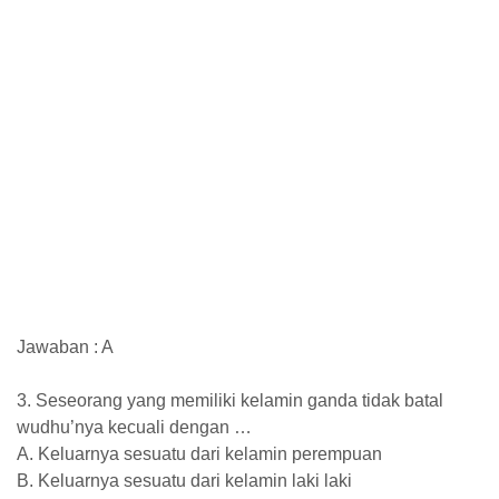
Jawaban : A
3. Seseorang yang memiliki kelamin ganda tidak batal
wudhu’nya kecuali dengan …
A. Keluarnya sesuatu dari kelamin perempuan
B. Keluarnya sesuatu dari kelamin laki laki