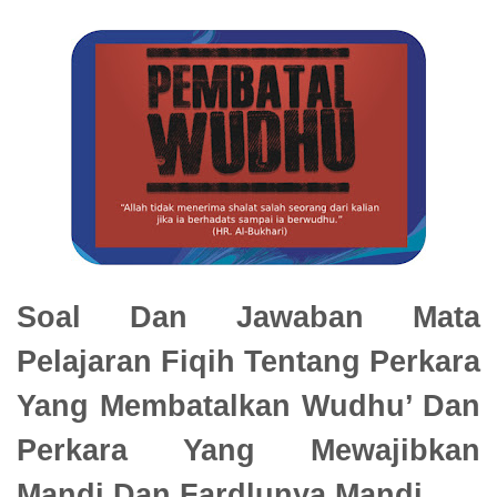
Soal Dan Jawaban Mata
Pelajaran Fiqih Tentang Perkara
Yang Membatalkan Wudhu’ Dan
Perkara Yang Mewajibkan
Mandi Dan Fardlunya Mandi