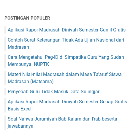
POSTINGAN POPULER
Aplikasi Rapor Madrasah Diniyah Semester Ganjil Gratis
Contoh Surat Keterangan Tidak Ada Ujian Nasional dari
Madrasah
Cara Mengetahui Peg-ID di Simpatika Guru Yang Sudah
Mempunyai NUPTK
Materi Nilai-nilai Madrasah dalam Masa Ta'aruf Siswa
Madrasah (Matsama)
Penyebab Guru Tidak Masuk Data Sulingjar
Aplikasi Rapor Madrasah Diniyah Semester Genap Gratis
Basis Excell
Soal Nahwu Jurumiyah Bab Kalam dan I'rab beserta
jawabannya