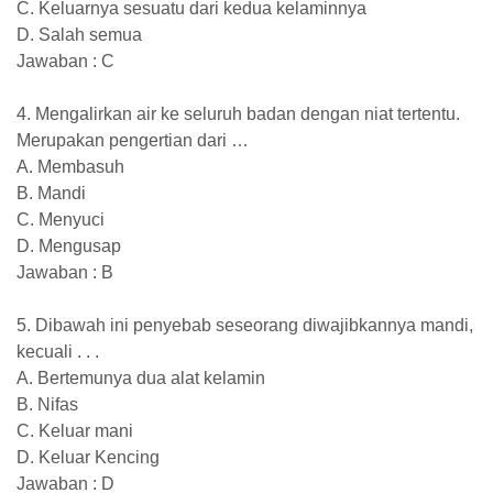
C. Keluarnya sesuatu dari kedua kelaminnya
D. Salah semua
Jawaban : C
4. Mengalirkan air ke seluruh badan dengan niat tertentu.
Merupakan pengertian dari …
A. Membasuh
B. Mandi
C. Menyuci
D. Mengusap
Jawaban : B
5. Dibawah ini penyebab seseorang diwajibkannya mandi,
kecuali . . .
A. Bertemunya dua alat kelamin
B. Nifas
C. Keluar mani
D. Keluar Kencing
Jawaban : D