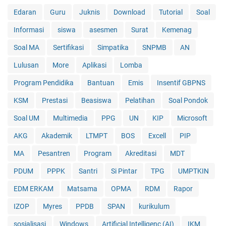
Edaran
Guru
Juknis
Download
Tutorial
Soal
Informasi
siswa
asesmen
Surat
Kemenag
Soal MA
Sertifikasi
Simpatika
SNPMB
AN
Lulusan
More
Aplikasi
Lomba
Program Pendidika
Bantuan
Emis
Insentif GBPNS
KSM
Prestasi
Beasiswa
Pelatihan
Soal Pondok
Soal UM
Multimedia
PPG
UN
KIP
Microsoft
AKG
Akademik
LTMPT
BOS
Excell
PIP
MA
Pesantren
Program
Akreditasi
MDT
PDUM
PPPK
Santri
Si Pintar
TPG
UMPTKIN
EDM ERKAM
Matsama
OPMA
RDM
Rapor
IZOP
Myres
PPDB
SPAN
kurikulum
sosialisasi
Windows
Artificial Intelligenc (AI)
IKM